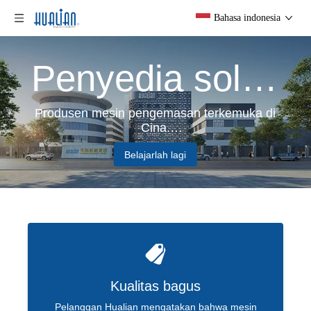
Bahasa indonesia
Penyedia solusi pengemasan yang efisien
Produsen mesin pengemasan terkemuka di
Cina.
Di Hualian, tujuan kami adalah untuk
Belajarlah lagi
menciptakan nilai bagi pelanggan kami, dan
dengan lebih dari 35 tahun pengalaman
dalam solusi pengemasan, kami dengan
senang hati membawa Anda pengalaman
pengguna terbaik!
Kualitas bagus
Pelanggan Hualian mengatakan bahwa mesin