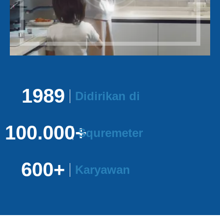
1989
Didirikan
di
100.000+
Squremeter
600+
Karyawan