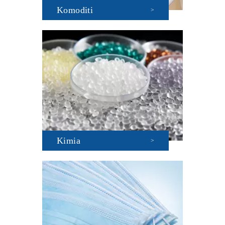
Komoditi
>
Kimia
>