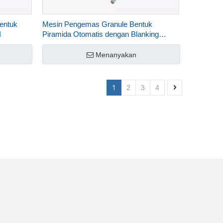
entuk
Mesin Pengemas Granule Bentuk
I
Piramida Otomatis dengan Blanking
Sekrup Tegak DXDK-100ZII
Menanyakan
1
2
3
4