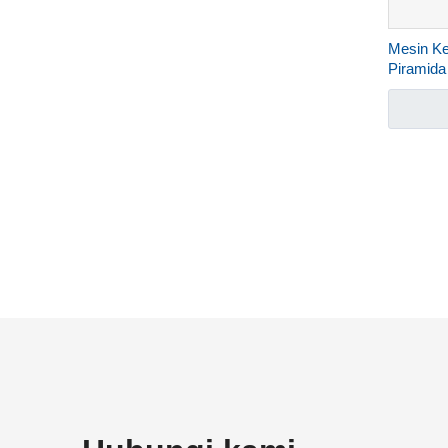
Mesin K
Piramida
»