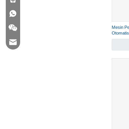
WA: 0086 18858715170
Mesin P
Otomati
Email: hl@hualian.biz
Wechat wechat