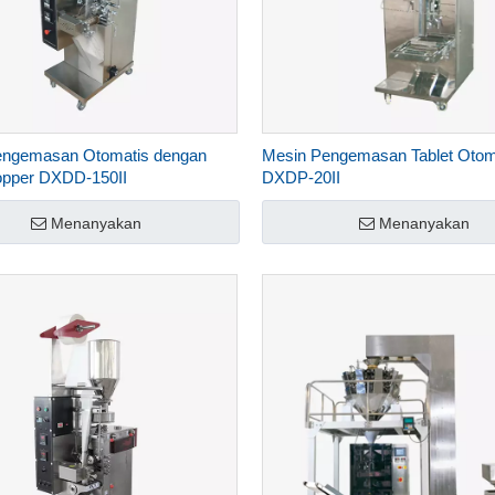
engemasan Otomatis dengan
Mesin Pengemasan Tablet Otom
opper DXDD-150II
DXDP-20II
Menanyakan
Menanyakan