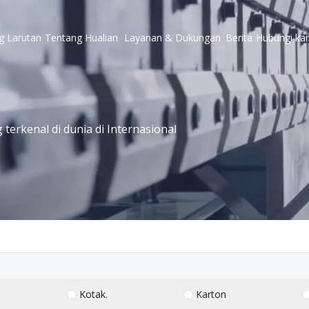
g
Larutan
Tentang Hualian
Layanan & Dukungan
Berita
Hubungi ka
erkenal di dunia di Internasional
Kotak.
Karton