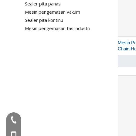
Sealer pita panas
Mesin pengemasan vakum
Sealer pita kontinu
Mesin pengemasan tas industri
Mesin P
Chain-H
Tel:+86-577-88627766
Mob: +86-18858715170