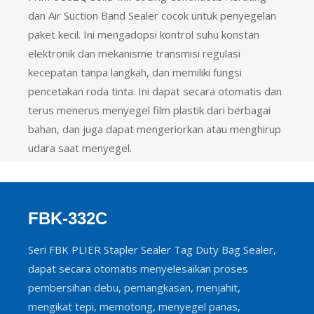
dan Air Suction Band Sealer cocok untuk penyegelan
paket kecil. Ini mengadopsi kontrol suhu konstan
elektronik dan mekanisme transmisi regulasi
kecepatan tanpa langkah, dan memiliki fungsi
pencetakan roda tinta. Ini dapat secara otomatis dan
terus menerus menyegel film plastik dari berbagai
bahan, dan juga dapat mengeriorkan atau menghirup
udara saat menyegel.
FBK-332C
Seri FBK PLIER Stapler Sealer Tag Duty Bag Sealer,
dapat secara otomatis menyelesaikan proses
pembersihan debu, pemangkasan, menjahit,
mengikat tepi, memotong, menyegel panas,