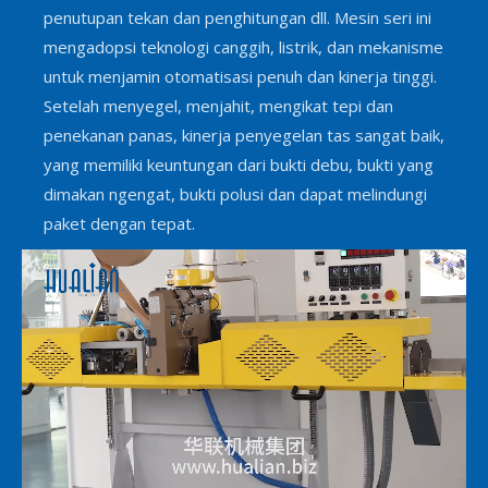
penutupan tekan dan penghitungan dll. Mesin seri ini
mengadopsi teknologi canggih, listrik, dan mekanisme
untuk menjamin otomatisasi penuh dan kinerja tinggi.
Setelah menyegel, menjahit, mengikat tepi dan
penekanan panas, kinerja penyegelan tas sangat baik,
yang memiliki keuntungan dari bukti debu, bukti yang
dimakan ngengat, bukti polusi dan dapat melindungi
paket dengan tepat.
Loaded
:
Unmute