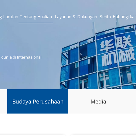
g
Larutan
Tentang Hualian
Layanan & Dukungan
Berita
Hubungi ka
dunia di Internasional
Budaya Perusahaan
Media