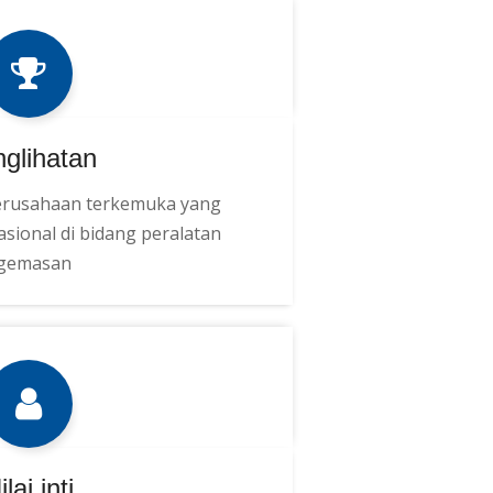
glihatan
erusahaan terkemuka yang
asional di bidang peralatan
gemasan
ilai inti