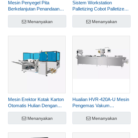
Mesin Penyegel Pita
Sistem Workstation
Berkelanjutan Penandaan
Palletizing Cobot Palletizer
Laser UV Hualian FRJ-
Otomatis Hualian untuk
1120W
Kotak Karton HPR-40-6
Menanyakan
Menanyakan
Mesin Erektor Kotak Karton
Hualian HVR-420A-U Mesin
Otomatis Hulian Dengan
Pengemas Vakum
Penyegelan Bawah Kertas
Thermoforming Peta Output
Kraft yang diaktifkan Air
Tinggi Otomatis Untuk
Menanyakan
Menanyakan
HCE-544W-L
Pengemasan Makanan