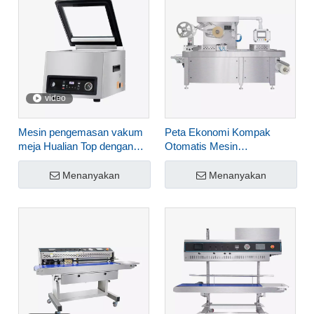
video
Mesin pengemasan vakum
Peta Ekonomi Kompak
meja Hualian Top dengan
Otomatis Mesin
ruang vakum ekstra dalam
Pengemasan Vakum
untuk makanan HVC-260T ∕
Thermoforming Untuk
Menanyakan
Menanyakan
1D
Makanan HVR-320A (Q)