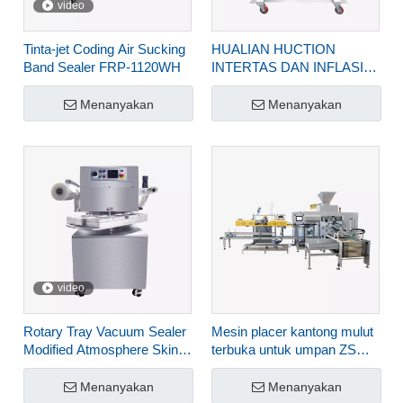
video
Tinta-jet Coding Air Sucking
HUALIAN HUCTION
Band Sealer FRP-1120WH
INTERTAS DAN INFLASI
SEALER PAND VERTICAL
CONTINUEUT DENGAN
Menanyakan
Menanyakan
TINK-JET PRINTER FRP-
1120LH
video
Rotary Tray Vacuum Sealer
Mesin placer kantong mulut
Modified Atmosphere Skin
terbuka untuk umpan ZSG-
Packaging Machine Untuk
1000G+FBK-332C
Makanan HVT-450R-4S
Menanyakan
Menanyakan