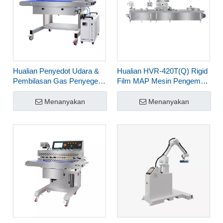
Hualian Penyedot Udara &
Hualian HVR-420T(Q) Rigid
Pembilasan Gas Penyegel
Film MAP Mesin Pengemas
Pita Berkelanjutan dengan
Vakum Thermoforming
Penandaan Laser UV CO2
untuk Daging Makanan Siap
Menanyakan
Menanyakan
FRJ-1120WH
Saji Salmon Seafood