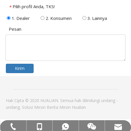
Pilih profil Anda, TKS!
*
1. Dealer
2. Konsumen
3. Lainnya
Pesan
Kirim
Hak Cipta © 2020 HUALIAN. Semua hak dilindungi undang -
undang.
Solusi
Mesin
Berita
Mesin Hualian
Mob: +86-18858715170
WA: 0086 18858715170
Tel:+86-577-88627766
Email: hl@hualian.biz
Wechat wechat