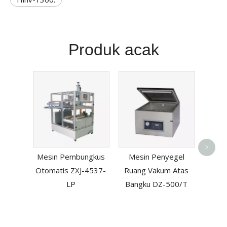
Produk acak
Kan
pana
>
Mesin Pembungkus
Mesin Penyegel
seal
Otomatis ZXJ-4537-
Ruang Vakum Atas
LP
Bangku DZ-500/T