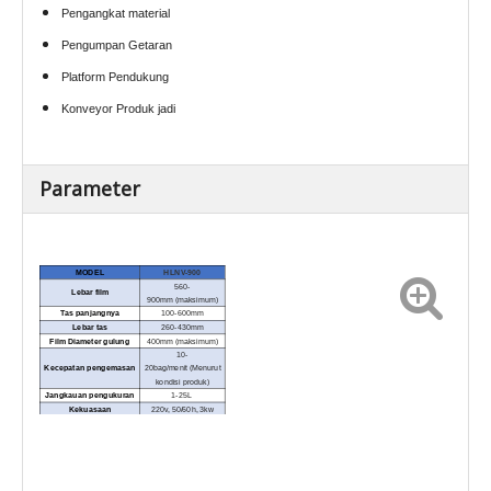
Pengangkat material
Pengumpan Getaran
Platform Pendukung
Konveyor Produk jadi
Parameter
MODEL
HLNV-900
560-
Lebar film
900mm (maksimum)
Tas panjangnya
100-600mm
Lebar tas
260-430mm
Film Diameter gulung
400mm (maksimum)
10-
Kecepatan pengemasan
20bag/menit (Menurut
kondisi produk)
Jangkauan pengukuran
1-25L
Kekuasaan
220v, 50/60h, 3kw
Mesin Ukuran (l x w x h)
2305 x 1685 x 2725mm
Berat mesin
1200kg