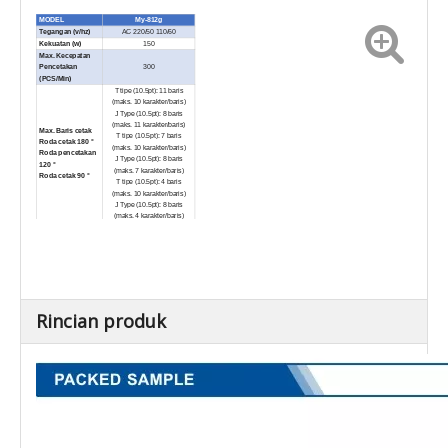
MODEL
My-812g
Tegangan (v/hz)
AC 220/50 110/60
Kekuatan (w)
150
Max. Kecepatan
Pencetakan
300
(PCS/Min)
T tipe (10.5pt): 11 baris
(maks. 10 karakter/baris)
J Type (10.5pt): 8 baris
(maks. 11 karakter/baris)
Max. Baris cetak
T tipe (10.5pt): 7 baris
Roda cetak 180 °
(maks. 10 karakter/baris)
Roda pencetakan
J Type (10.5pt): 8 baris
120 °
(maks. 7 karakter/baris)
Roda cetak 90 °
T tipe (10.5pt): 4 baris
(maks. 10 karakter/baris)
J Type (10.5pt): 8 baris
(maks. 4 karakter/baris)
Ukuran karakter
2 × 1.5 (8pt) 2.5 × 2 (9pt) 3 ×
(tinggi) (mm)
3 (10.5pt)
Ukuran rol solid-
ф35 × 32
ink (mm)
Lebar bingkai
400
500
600
(mm)
Max. Lebar Film
280
380
480
(MM)
Rincian produk
Max. Ukuran
170
270
370
penyesuaian
horizontal untuk
printer
Berat
9
10
11
bersih
（
kg
）