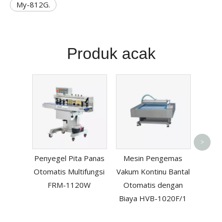
My-812G.
Produk acak
H
>
Con
Penyegel Pita Panas
Mesin Pengemas
Se
Otomatis Multifungsi
Vakum Kontinu Bantal
Vacuu
FRM-1120W
Otomatis dengan
Biaya HVB-1020F/1