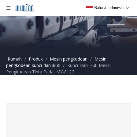
Bahasa indonesia
Rumah
/
Produk
/
Mesin pengkodean
/
Mesin
pengkodean kunci-dan-ikuti
/
Kunci-Dan-Ikuti Mesin
Pengkodean Tinta Padat MY-812G