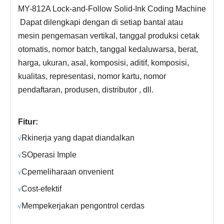
MY-812A Lock-and-Follow Solid-Ink Coding Machine
Dapat dilengkapi dengan di setiap bantal atau
mesin pengemasan vertikal, tanggal produksi cetak
otomatis, nomor batch, tanggal kedaluwarsa, berat,
harga, ukuran, asal, komposisi, aditif, komposisi,
kualitas, representasi, nomor kartu, nomor
pendaftaran, produsen, distributor , dll.
Fitur:
R
kinerja yang dapat diandalkan
√
S
Operasi Imple
√
C
pemeliharaan onvenient
√
C
ost-efektif
√
Mempekerjakan pengontrol cerdas
√