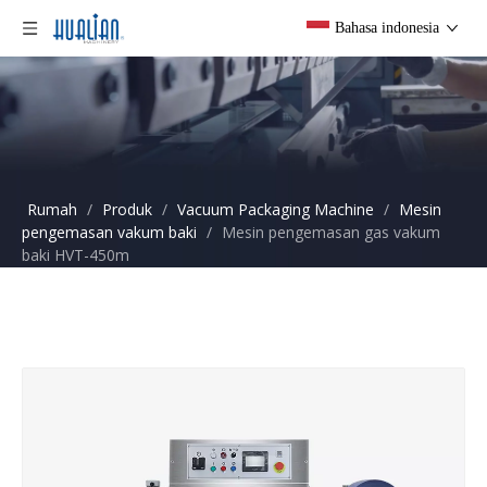
Bahasa indonesia
Rumah
/
Produk
/
Vacuum Packaging Machine
/
Mesin
pengemasan vakum baki
/
Mesin pengemasan gas vakum
baki HVT-450m