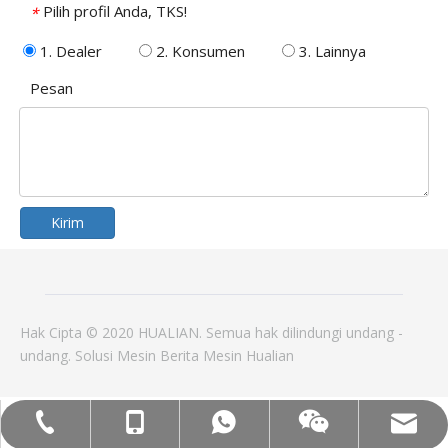
Pilih profil Anda, TKS!
*
1. Dealer
2. Konsumen
3. Lainnya
Pesan
Kirim
Hak Cipta © 2020 HUALIAN. Semua hak dilindungi undang -
undang.
Solusi
Mesin
Berita
Mesin Hualian
Mob: +86-18858715170
WA: 0086 18858715170
Tel:+86-577-88627766
Email: hl@hualian.biz
Wechat wechat