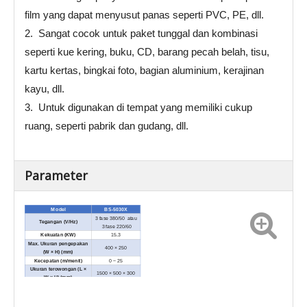
film yang dapat menyusut panas seperti PVC, PE, dll.
2. Sangat cocok untuk paket tunggal dan kombinasi
seperti kue kering, buku, CD, barang pecah belah, tisu,
kartu kertas, bingkai foto, bagian aluminium, kerajinan
kayu, dll.
3. Untuk digunakan di tempat yang memiliki cukup
ruang, seperti pabrik dan gudang, dll.
Parameter
M
odel
BS-5030X
3 fase 380/50 atau
Tegangan (V/Hz)
3 fase 220/60
Kekuatan (KW)
15.3
Max. Ukuran pengepakan
400 × 250
(W × H) (mm)
Kecepatan (m/menit)
0 ~ 25
Ukuran terowongan (L ×
1500 × 500 × 300
W × H) (mm)
Dimensi Eksternal (L × W
1800 × 990 × 1300
× H) (mm)
Berat Bersih (kg)
300