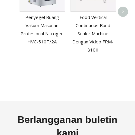
Peny
PVC P
>
Penyegel Ruang
Food Vertical
F
Vakum Makanan
Continuous Band
Profesional Nitrogen
Sealer Machine
HVC-510T/2A
Dengan Video FRM-
810II
Berlangganan buletin
kami