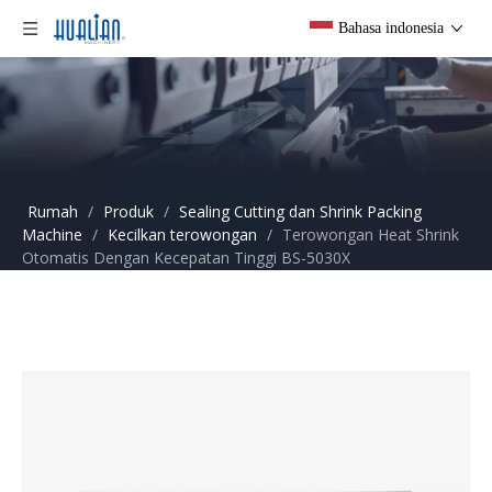
Bahasa indonesia
Rumah
/
Produk
/
Sealing Cutting dan Shrink Packing
Machine
/
Kecilkan terowongan
/
Terowongan Heat Shrink
Otomatis Dengan Kecepatan Tinggi BS-5030X