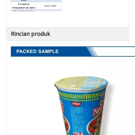
（
mm
）
Kecepatan
8000-12000
Pengepakan (pcs/jam)
Ukuran Terowongan
1500×120×300
(P×L×T)(mm)
Dimensi Eksternal
1800×600×1665
(P×L×T)(mm)
Berat Bersih (kg)
250
Rincian produk