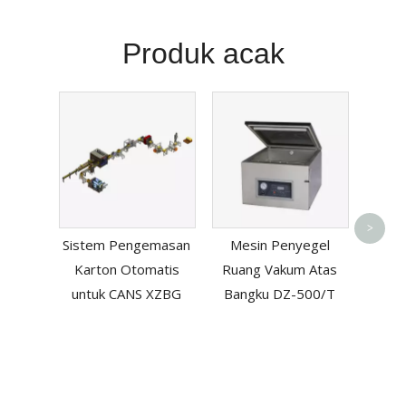
Produk acak
Mes
Kotak
>
Sistem Pengemasan
Mesin Penyegel
L-Se
Karton Otomatis
Ruang Vakum Atas
untuk CANS XZBG
Bangku DZ-500/T