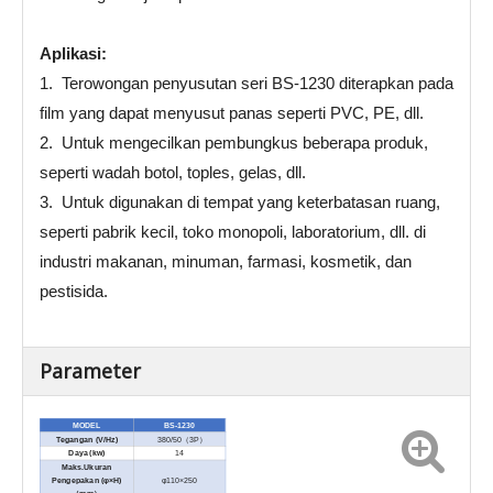
Aplikasi:
1. Terowongan penyusutan seri BS-1230 diterapkan pada
film yang dapat menyusut panas seperti PVC, PE, dll.
2. Untuk mengecilkan pembungkus beberapa produk,
seperti wadah botol, toples, gelas, dll.
3. Untuk digunakan di tempat yang keterbatasan ruang,
seperti pabrik kecil, toko monopoli, laboratorium, dll. di
industri makanan, minuman, farmasi, kosmetik, dan
pestisida.
Parameter
MODEL
BS-1230
Tegangan (V/Hz)
380/50
（
3P
）
Daya (kw)
14
Maks.Ukuran
Pengepakan (φ×H)
φ110×250