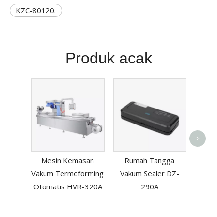
KZC-80120.
Produk acak
Mesi
>
manu
Mesin Kemasan
Rumah Tangga
pen
Vakum Termoforming
Vakum Sealer DZ-
say
Otomatis HVR-320A
290A