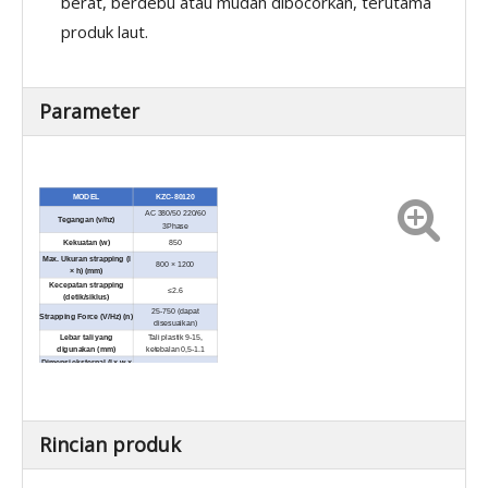
berat, berdebu atau mudah dibocorkan, terutama
produk laut.
Parameter
MODEL
KZC-80120
AC 380/50 220/60
Tegangan (v/hz)
3Phase
Kekuatan (w)
850
Max. Ukuran strapping (l
800 × 1200
× h) (mm)
Kecepatan strapping
≤
2.6
(detik/siklus)
25-750 (dapat
Strapping Force (V/Hz) (n)
disesuaikan)
Lebar tali yang
Tali plastik 9-15,
digunakan (mm)
ketebalan 0,5-1.1
Dimensi eksternal (l × w ×
1750 × 650 × 1790
h) (mm)
Berat Bersih (kg)
350
Rincian produk