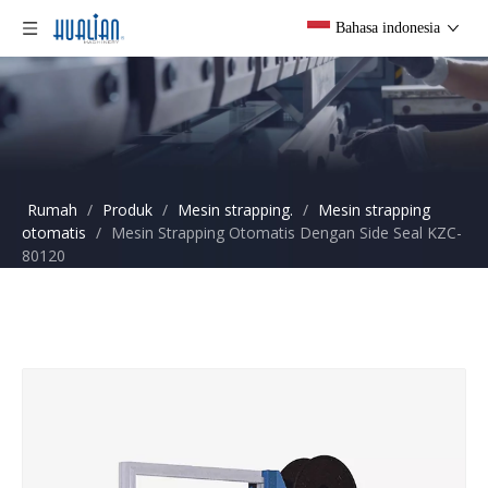
Bahasa indonesia
Rumah
/
Produk
/
Mesin strapping.
/
Mesin strapping
otomatis
/
Mesin Strapping Otomatis Dengan Side Seal KZC-
80120