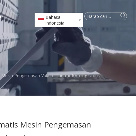
mi
Bahasa
indonesia
s Mesin Pengemasan Vakum Thermoforming Untuk
matis Mesin Pengemasan