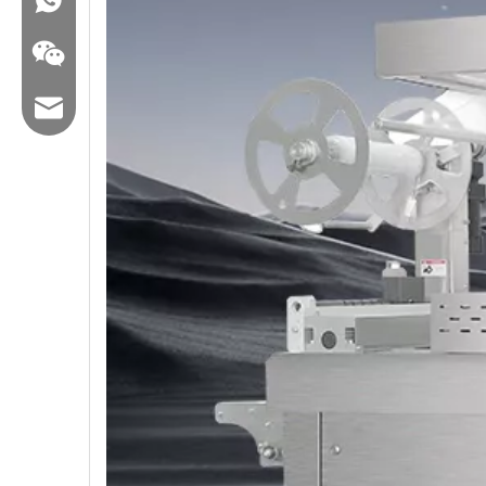
Email: hl@hualian.biz
Wechat wechat