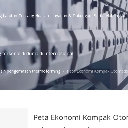
g
Larutan
Tentang Hualian
Layanan & Dukungan
Berita
Hubungi ka
erkenal di dunia di Internasional
sin pengemasan thermoforming
/
Peta Ekonomi Kompak Otomati
Peta Ekonomi Kompak Oto