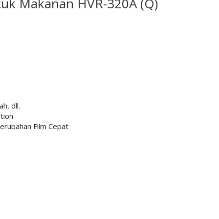
uk Makanan HVR-320A (Q)
h, dll.
tion
Perubahan Film Cepat