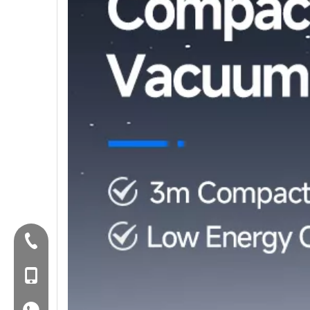
Tel:+86-577-88627766
Mob: +86-18858715170
WA: 0086 18858715170