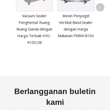
Pan
>
pen
Vacuum Sealer
Mesin Penyegel
kontin
Penghemat Ruang
Vertikal Band Sealer
plas
Ruang Ganda dengan
dengan Harga
Harga Terbaik HVC-
Makanan FRBM-810II
410S/2B
Berlangganan buletin
kami