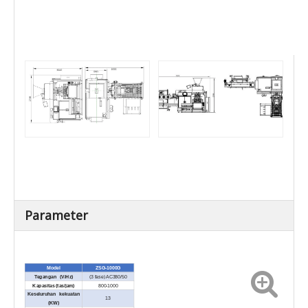
Parameter
Model
ZSG-1000G
Tegangan (V/Hz)
(3 fase) AC380/50
Kapasitas (tas/jam)
800-1000
Keseluruhan kekuatan
13
(KW)