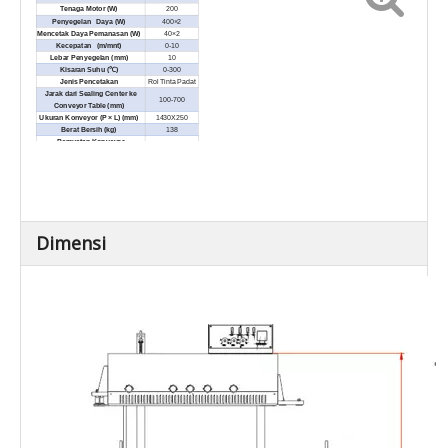
Tenaga Motor (W)
200
Penyegelan Daya (W)
400×2
Mencetak Daya Pemanasan (W)
40×2
Kecepatan (m/mnt)
0-10
Lebar Penyegelan (mm)
10
Kisaran Suhu (℃)
0-300
Jenis Pencetakan
Rol Tinta Padat
Jarak dari Sealing Center ke
100-700
Conveyor Table (mm)
Ukuran Konveyor (P × L) (mm)
1430X250
Berat Bersih (kg)
138
Pemuatan Konveyor
≤15
Keseluruhan (kg)
Dimensi Eksternal (P × L × T)
1430×550×1570
(mm)
Dimensi