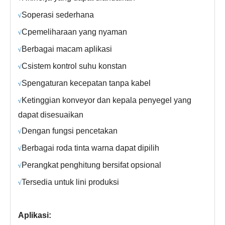
S
operasi sederhana
√
C
pemeliharaan yang nyaman
√
Berbagai macam aplikasi
√
C
sistem kontrol suhu konstan
√
S
pengaturan kecepatan tanpa kabel
√
Ketinggian konveyor dan kepala penyegel yang
√
dapat disesuaikan
Dengan fungsi pencetakan
√
Berbagai roda tinta warna dapat dipilih
√
Perangkat penghitung bersifat opsional
√
Tersedia untuk lini produksi
√
Aplikasi: