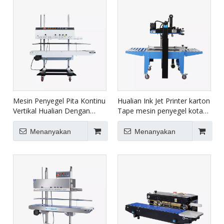
Mesin Penyegel Pita Kontinu
Hualian Ink Jet Printer karton
Vertikal Hualian Dengan
Tape mesin penyegel kotak
Printer FRM-1120LD
karton penyegelan mesin
pengepakan FXJ-6050C
Menanyakan
Menanyakan