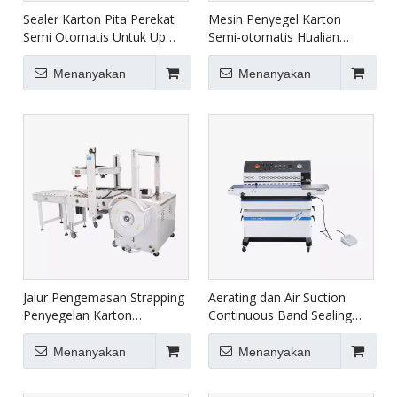
Sealer Karton Pita Perekat
Mesin Penyegel Karton
Semi Otomatis Untuk Up
Semi-otomatis Hualian
Down FXJ-6050
untuk Penggunaan E-niaga
FXJ-4030A
Menanyakan
Menanyakan
Jalur Pengemasan Strapping
Aerating dan Air Suction
Penyegelan Karton
Continuous Band Sealing
Otomatis XFK-1C
Machine FRM-980ZQ
Menanyakan
Menanyakan