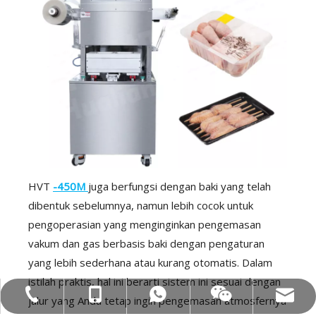
HVT
-450M
juga berfungsi dengan baki yang telah
dibentuk sebelumnya, namun lebih cocok untuk
pengoperasian yang menginginkan pengemasan
vakum dan gas berbasis baki dengan pengaturan
yang lebih sederhana atau kurang otomatis. Dalam
istilah praktis, hal ini berarti sistem ini sesuai dengan
Mob: +86-18858715170
WA: 0086 18858715170
Tel:+86-577-88627766
Email: hl@hualian.biz
Wechat wechat
jalur yang Anda tetap ingin pengemasan atmosfernya