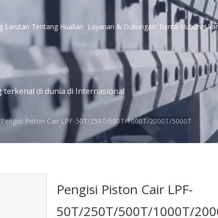
g
Larutan
Tentang Hualian
Layanan & Dukungan
Berita
Hubungi ka
erkenal di dunia di Internasional
Pengisi Piston Cair LPF-50T/250T/500T/1000T/2000T/5000T
Pengisi Piston Cair LPF-
50T/250T/500T/1000T/20