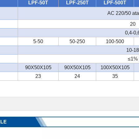
LPF-50T
LPF-250T
LPF-500T
AC 220/50 ata
20
0,4-0,
5-50
50-250
100-500
10-18
≤1%
90X50X105
90X50X105
100X50X105
23
24
35