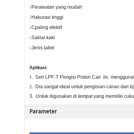
Perawatan yang mudah
√
H
akurasi tinggi
√
C
paling efektif
√
Saklar kaki
√
Jenis tabel
√
Aplikasi:
1.
Seri LPF-T
Pengisi Piston Cair
itu
menggunaka
2.
Dia
sangat ideal untuk
pengisian cairan dan tip
3.
Untuk digunakan di tempat yang memiliki cuk
Parameter