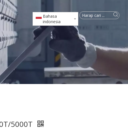
mi
Bahasa
indonesia
00T/5000T