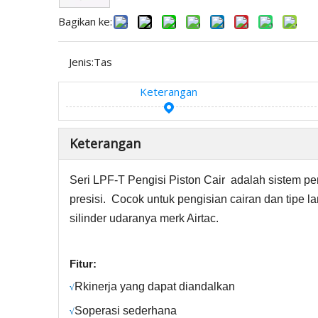
Bagikan ke:
Jenis:
Tas
Keterangan
Keterangan
Seri LPF-T
Pengisi Piston Cair
adalah
sistem pe
presisi.
Cocok untuk pengisian cairan dan tipe lan
silinder udaranya merk Airtac.
Fitur:
R
kinerja yang dapat diandalkan
√
S
operasi sederhana
√