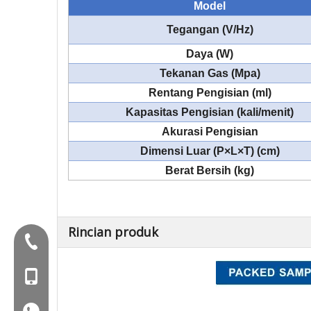
Model
Tegangan (V/Hz)
Daya (W)
Tekanan Gas (Mpa)
Rentang Pengisian (ml)
Kapasitas Pengisian (kali/menit)
Akurasi Pengisian
Dimensi Luar (P×L×T) (cm)
Berat Bersih (kg)
Rincian produk
Tel:+86-577-88627766
Mob: +86-18858715170
WA: 0086 18858715170