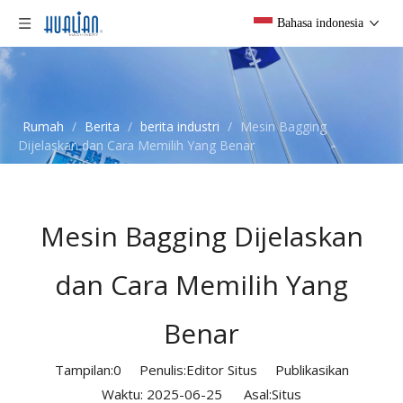
Bahasa indonesia
Rumah
/
Berita
/
berita industri
/
Mesin Bagging
Dijelaskan dan Cara Memilih Yang Benar
Mesin Bagging Dijelaskan
dan Cara Memilih Yang
Benar
Tampilan:
0
Penulis:Editor Situs Publikasikan
Waktu: 2025-06-25 Asal:
Situs