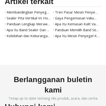
Artikel terkait
Membandingkan Penyegel Pita Laser CO2 dan UV dengan Printer untuk Kemasan Modern
Tren Pasar Mesin Penyegel Baki
Sealer Pita Vertikal Vs Horizontal – Mana yang Harus Anda Pilih?
Gaya Pengemasan Vakum 101
Panduan Lengkap Merawat Dan Membersihkan Mesin Pengemas Vakum
Apa Itu Kemasan Kulit Vakum? Manfaat Dan Peralatan
Apa Itu Band Sealer Dan Kegunaannya Dalam Kemasan
Panduan Memilih Band Sealer yang Tepat untuk Bisnis Anda
Kelebihan dan Kekurangan Penggunaan Band Sealer Dibandingkan Mesin Penyegel Lainnya
Apa Itu Mesin Penyegel Karton Aktif Air Dan Bagaimana Cara Kerjanya?
Berlangganan buletin
kami
Tetap up to date tentang rilis produk, acara, dan cerita